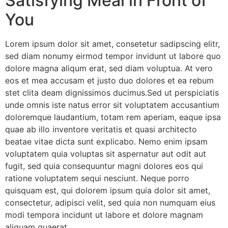
Satisfying Meal in Front of
You
Lorem ipsum dolor sit amet, consetetur sadipscing elitr,
sed diam nonumy eirmod tempor invidunt ut labore quo
dolore magna aliqum erat, sed diam voluptua. At vero
eos et mea accusam et justo duo dolores et ea rebum
stet clita deam dignissimos ducimus.Sed ut perspiciatis
unde omnis iste natus error sit voluptatem accusantium
doloremque laudantium, totam rem aperiam, eaque ipsa
quae ab illo inventore veritatis et quasi architecto
beatae vitae dicta sunt explicabo. Nemo enim ipsam
voluptatem quia voluptas sit aspernatur aut odit aut
fugit, sed quia consequuntur magni dolores eos qui
ratione voluptatem sequi nesciunt. Neque porro
quisquam est, qui dolorem ipsum quia dolor sit amet,
consectetur, adipisci velit, sed quia non numquam eius
modi tempora incidunt ut labore et dolore magnam
aliquam quaerat.