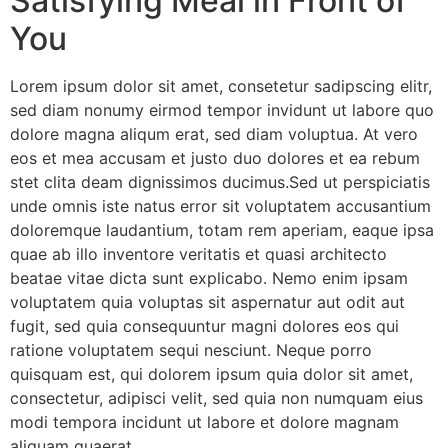
Satisfying Meal in Front of
You
Lorem ipsum dolor sit amet, consetetur sadipscing elitr,
sed diam nonumy eirmod tempor invidunt ut labore quo
dolore magna aliqum erat, sed diam voluptua. At vero
eos et mea accusam et justo duo dolores et ea rebum
stet clita deam dignissimos ducimus.Sed ut perspiciatis
unde omnis iste natus error sit voluptatem accusantium
doloremque laudantium, totam rem aperiam, eaque ipsa
quae ab illo inventore veritatis et quasi architecto
beatae vitae dicta sunt explicabo. Nemo enim ipsam
voluptatem quia voluptas sit aspernatur aut odit aut
fugit, sed quia consequuntur magni dolores eos qui
ratione voluptatem sequi nesciunt. Neque porro
quisquam est, qui dolorem ipsum quia dolor sit amet,
consectetur, adipisci velit, sed quia non numquam eius
modi tempora incidunt ut labore et dolore magnam
aliquam quaerat.